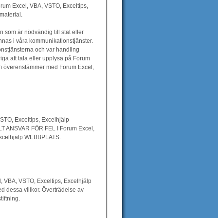
Forum Excel, VBA, VSTO, Exceltips,
material.
 som är nödvändig till stat eller
innas i våra kommunikationstjänster.
onstjänsterna och var handling
riga att tala eller upplysa på Forum
 som överenstämmer med Forum Excel,
 Exceltips, Excelhjälp
T ANSVAR FÖR FEL I Forum Excel,
Excelhjälp WEBBPLATS.
el, VBA, VSTO, Exceltips, Excelhjälp
 dessa villkor. Överträdelse av
iftning.