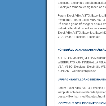
Exceltips, Excelhjälp sig rätten att 
Excelhjälp förbehåller sig rätten att e
Forum Excel, VBA, VSTO, Exceltips, Exc
myndighet. Forum Excel, VBA, VSTO, Ex
På denna grund frånsäger Forum Excel
indirekt eller direkt som kan vara res
Excel, VBA, VSTO, Exceltips, Excelhj
VBA, VSTO, Exceltips, Excelhjälp.
FÖRBEHÅLL OCH ANSVARSFRÅNSÄ
ALL INFORMATION, MJUKVARUPRODUK
WEBBPLATS KAN INNEHÅLLA FELAKTIG
VBA, VSTO, Exceltips, Excelhjälp 
KONTAKT: webmaster@xls.se
UPPSÄGNING/TILLGÅNGSBEGRÄNSN
Forum Excel, VBA, VSTO, Exceltips, Exc
webplats och dess relaterade tjänste
dessa villkor kan medföra utestängning
COPYRIGHT OCH INFORMATION OM