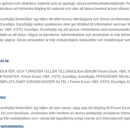
läsa igenom och utvärdera material som är upplagt i dessa kommunikationstjänster. 
xkludera och förhindra tillgång till material och utan att lämna besked ta bort sådant 
elhjälp förbehåller sig rätten att alltid kunna offentliggöra och lämna ut information
celtips, Excelhjälp varken godkänner eller ger tillstånd till information som kan f
, VBA, VSTO, Exceltips, Excelhjälp sig allt ansvar i förbindelse med kommunikati
ultatet av att delta i någon av tjänsterna. Administratörer och användare är inte behö
älp vägnar. Deras synpunkter är inte nödvändigtvis synpunkter och inställningar
GELSE
TER, OCH TJÄNSTER I ELLER TILLGÄNGLIGA GENOM Forum Excel, VBA, VSTO,
HETER. Forum Excel, VBA, VSTO, Exceltips, Excelhjälp FRÅNSÄGER SIG ALL
WEBBPLATS SAMT KONSEKVENSER AV FEL I Forum Excel, VBA, VSTO, Exceltips, 
ING
elhjälp förbehåller sig rätten att utan varsel, säga upp din tillgång till Forum Exc
r. Du som besökare, användare eller medlem av denna webbplats accepterar härmed
 från webbplatsen och i värsta fall lagsökning enligt svensk och internationell lagst
 VARUMÄRKEN: