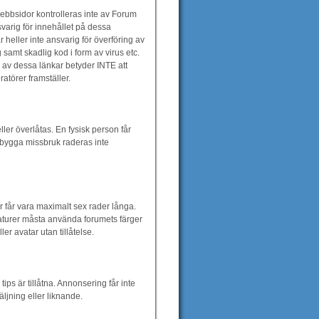
ebbsidor kontrolleras inte av Forum
varig för innehållet på dessa
 heller inte ansvarig för överföring av
samt skadlig kod i form av virus etc.
 av dessa länkar betyder INTE att
törer framställer.
ler överlåtas. En fysisk person får
örebygga missbruk raderas inte
er får vara maximalt sex rader långa.
naturer måsta använda forumets färger
r avatar utan tillåtelse.
ps är tillåtna. Annonsering får inte
ljning eller liknande.