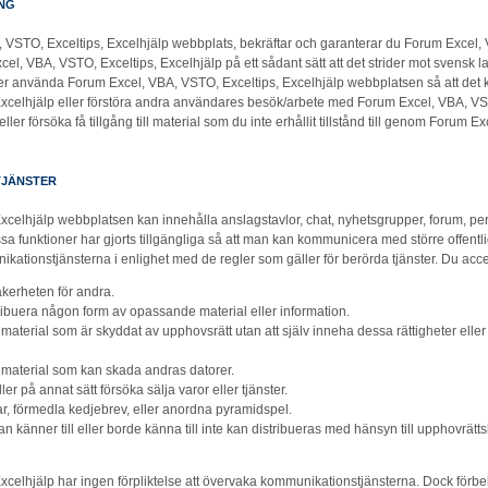
NG
VSTO, Exceltips, Excelhjälp webbplats, bekräftar och garanterar du Forum Excel, V
, VBA, VSTO, Exceltips, Excelhjälp på ett sådant sätt att det strider mot svensk lag
er använda Forum Excel, VBA, VSTO, Exceltips, Excelhjälp webbplatsen så att det 
xcelhjälp eller förstöra andra användares besök/arbete med Forum Excel, VBA, VST
eller försöka få tillgång till material som du inte erhållit tillstånd till genom Forum 
TJÄNSTER
celhjälp webbplatsen kan innehålla anslagstavlor, chat, nyhetsgrupper, forum, per
 funktioner har gjorts tillgängliga så att man kan kommunicera med större offentl
kationstjänsterna i enlighet med de regler som gäller för berörda tjänster. Du accep
äkerheten för andra.
tribuera någon form av opassande material eller information.
t material som är skyddat av upphovsrätt utan att själv inneha dessa rättigheter eller
at material som kan skada andras datorer.
er på annat sätt försöka sälja varor eller tjänster.
, förmedla kedjebrev, eller anordna pyramidspel.
n känner till eller borde känna till inte kan distribueras med hänsyn till upphovrätts
xcelhjälp har ingen förpliktelse att övervaka kommunikationstjänsterna. Dock förb