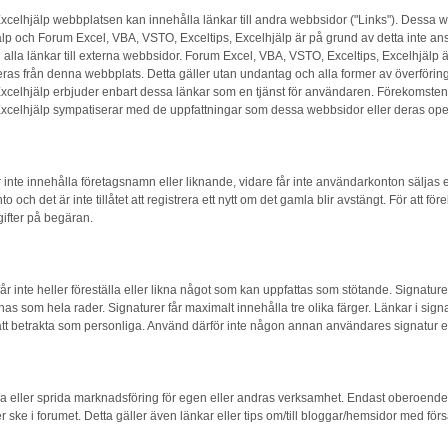
xcelhjälp webbplatsen kan innehålla länkar till andra webbsidor ("Links"). Dessa w
lp och Forum Excel, VBA, VSTO, Exceltips, Excelhjälp är på grund av detta inte ans
alla länkar till externa webbsidor. Forum Excel, VBA, VSTO, Exceltips, Excelhjälp är
ras från denna webbplats. Detta gäller utan undantag och alla former av överföring 
xcelhjälp erbjuder enbart dessa länkar som en tjänst för användaren. Förekomsten
xcelhjälp sympatiserar med de uppfattningar som dessa webbsidor eller deras opera
nte innehålla företagsnamn eller liknande, vidare får inte användarkonton säljas el
o och det är inte tillåtet att registrera ett nytt om det gamla blir avstängt. För att f
ifter på begäran.
år inte heller föreställa eller likna något som kan uppfattas som stötande. Signatur
as som hela rader. Signaturer får maximalt innehålla tre olika färger. Länkar i sig
 att betrakta som personliga. Använd därför inte någon annan användares signatur elle
a eller sprida marknadsföring för egen eller andras verksamhet. Endast oberoende ti
ke i forumet. Detta gäller även länkar eller tips om/till bloggar/hemsidor med försä