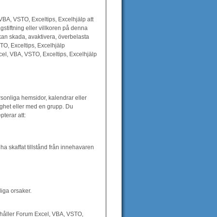
BA, VSTO, Exceltips, Excelhjälp att
stiftning eller villkoren på denna
kan skada, avaktivera, överbelasta
O, Exceltips, Excelhjälp
Excel, VBA, VSTO, Exceltips, Excelhjälp
sonliga hemsidor, kalendrar eller
ighet eller med en grupp. Du
terar att:
 ha skaffat tillstånd från innehavaren
liga orsaker.
ehåller Forum Excel, VBA, VSTO,