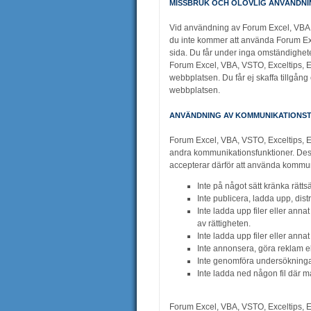
MISSBRUK OCH OLOVLIG ANVÄNDNI
Vid användning av Forum Excel, VBA, 
du inte kommer att använda Forum Excel
sida. Du får under inga omständighet
Forum Excel, VBA, VSTO, Exceltips, E
webbplatsen. Du får ej skaffa tillgång 
webbplatsen.
ANVÄNDNING AV KOMMUNIKATIONS
Forum Excel, VBA, VSTO, Exceltips, Ex
andra kommunikationsfunktioner. Dessa
accepterar därför att använda kommuni
Inte på något sätt kränka rätts
Inte publicera, ladda upp, dis
Inte ladda upp filer eller anna
av rättigheten.
Inte ladda upp filer eller ann
Inte annonsera, göra reklam ell
Inte genomföra undersökningar
Inte ladda ned någon fil där ma
Forum Excel, VBA, VSTO, Exceltips, E