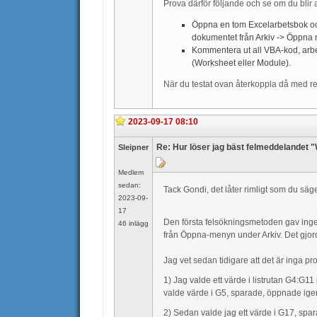
Prova därför följande och se om du blir
Öppna en tom Excelarbetsbok och 
dokumentet från Arkiv -> Öppna 
Kommentera ut all VBA-kod, arbet
(Worksheet eller Module).
När du testat ovan återkoppla då med resu
2023-09-17 08:10
Re: Hur löser jag bäst felmeddelandet 
Sleipner
Medlem
sedan:
Tack Gondi, det låter rimligt som du säg
2023-09-
17
Den första felsökningsmetoden gav inge
46 inlägg
från Öppna-menyn under Arkiv. Det gjord
Jag vet sedan tidigare att det är inga pr
1) Jag valde ett värde i listrutan G4:G1
valde värde i G5, sparade, öppnade igen
2) Sedan valde jag ett värde i G17, sp