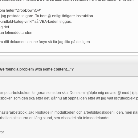
som heter "DropDownOP"
 jag postade tdigare. Ta bort @ enligt tidigare instruktion
 "Fundfakt-kateg-vinkl" så VBA-koden triggas.
g det.
tan felmeddelanden.
a ditt dokument online ånyo så får jag titta på det igen.
"We found a problem with some content..."?
 exempelarbetsboken fungerar som den ska. Den som hjälpte mig ersatte @ med | (pipt
etsboken som den ska efter det, går nu att öppna igen efter att jag valt listruteobjek
n masterarbetsbok. Jag klistrade in modulkoden och arbetsbladskoden i den, men när j
rbollen att snurra en lång stund, sen visas det här felmeddelandet:
ror