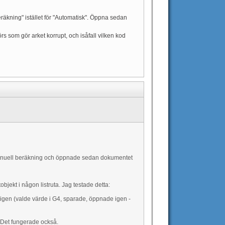
räkning" istället för "Automatisk". Öppna sedan
 som gör arket korrupt, och isåfall vilken kod
 manuell beräkning och öppnade sedan dokumentet
bjekt i någon listruta. Jag testade detta:
e igen (valde värde i G4, sparade, öppnade igen -
 Det fungerade också.