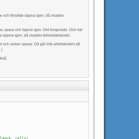
ade och försökte öppna igen, då visades
view, spara och öppna igen. Det fungerade. Och när
sökte öppna igen, då visades felmeddelandet.
nkl och sedan sparar. Då går inte arbetsboken att
.)
ckså:
blanck cells)