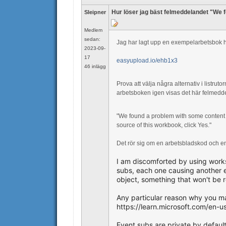
Hur löser jag bäst felmeddelandet "We 
Sleipner
Medlem
sedan:
Jag har lagt upp en exempelarbetsbok h
2023-09-
17
easyupload.io/ehb1x3
46 inlägg
Prova att välja några alternativ i list
arbetsboken igen visas det här felmedd
"We found a problem with some content i
source of this workbook, click Yes."
Det rör sig om en arbetsbladskod och e
I am discomforted by using works
subs, each one causing another 
object, something that won't be r
Any particular reason why you mad
https://learn.microsoft.com/en-u
Event subs are private by defaul