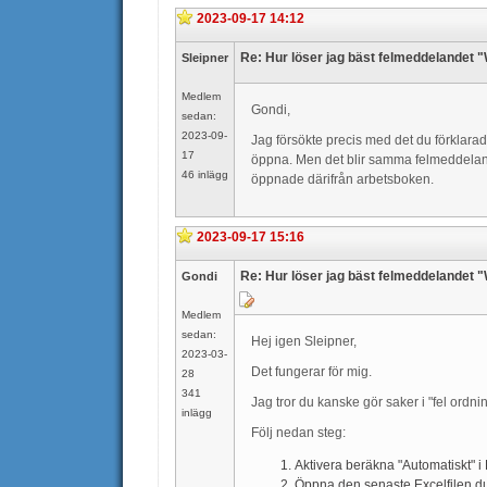
2023-09-17 14:12
Re: Hur löser jag bäst felmeddelandet 
Sleipner
Medlem
Gondi,
sedan:
2023-09-
Jag försökte precis med det du förklarade
17
öppna. Men det blir samma felmeddelande
46 inlägg
öppnade därifrån arbetsboken.
2023-09-17 15:16
Re: Hur löser jag bäst felmeddelandet 
Gondi
Medlem
sedan:
Hej igen Sleipner,
2023-03-
Det fungerar för mig.
28
341
Jag tror du kanske gör saker i "fel ordni
inlägg
Följ nedan steg:
Aktivera beräkna "Automatiskt" i 
Öppna den senaste Excelfilen du