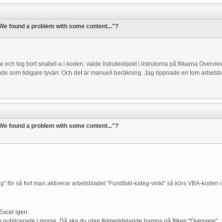
"We found a problem with some content..."?
 och tog bort snabel-a i koden, valde listruteobjekt i listrutorna på flikarna Overv
 som tidigare tyvärr. Och det är manuell beräkning. Jag öppnade en tom arbetsbok
"We found a problem with some content..."?
ng" för så fort man aktiverar arbetsbladet "Fundfakt-kateg-vinkl" så körs VBA-koden 
Excel igen.
 publicerade i morse. Då ska du utan felmeddelande hamna på fliken "Overview"