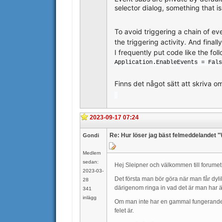
selector dialog, something that i
To avoid triggering a chain of e
the triggering activity. And final
I frequently put code like the fo
Application.EnableEvents = Fals
Finns det något sätt att skriva 
2023-09-17 07:24
Re: Hur löser jag bäst felmeddelandet 
Gondi
Medlem
sedan:
Hej Sleipner och välkommen till forumet
2023-03-
Det första man bör göra när man får dy
28
därigenom ringa in vad det är man har än
341
inlägg
Om man inte har en gammal fungerande ve
felet är.