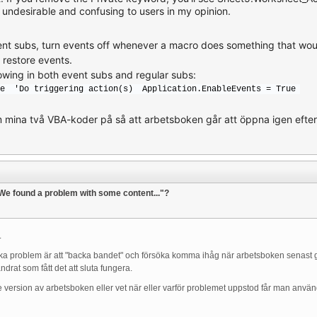
s undesirable and confusing to users in my opinion.
vent subs, turn events off whenever a macro does something that wou
ly restore events.
llowing in both event subs and regular subs:
e
'Do triggering action(s)
Application.EnableEvents = True
om mina två VBA-koder på så att arbetsboken går att öppna igen efter
"We found a problem with some content..."?
.
lika problem är att "backa bandet" och försöka komma ihåg när arbetsboken senast 
drat som fått det att sluta fungera.
rsion av arbetsboken eller vet när eller varför problemet uppstod får man använda