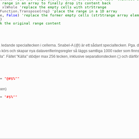
 range in an array to finally drop its content back
xlWhole
'replace the empty cells with strStrange
Function.Transpose
(
rng
)
'place the range in a 1D array
e
,
False
)
'replace the former empty cells (strStrange array elem
)
k the original range content
sa ledande specialtecken i cellerna. Snabel-A (@) är ett sådant specialtecken. Pga.
en körs och skapar nya dataverifieringsregler så läggs samtliga 1000 rader som fin
Källa". Fältet "Källa" stödjer max 256 tecken, inklusive separationstecken (;) och där
=
"@#$%^"
cken)
=
"#$%^"