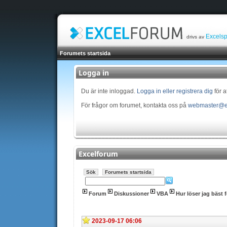
Excelsp
drivs av
Forumets startsida
Logga in
Du är inte inloggad.
Logga in eller registrera dig
för a
För frågor om forumet, kontakta oss på
webmaster@e
Excelforum
Sök
Forumets startsida
Forum
Diskussioner
VBA
Hur löser jag bäst
2023-09-17 06:06