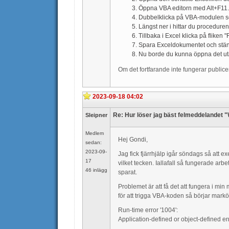
Öppna VBA editorn med Alt+F11.
Dubbelklicka på VBA-modulen 
Längst ner i hittar du proceduren
Tillbaka i Excel klicka på fliken
Spara Exceldokumentet och stän
Nu borde du kunna öppna det u
Om det fortfarande inte fungerar publicer
2023-09-18 04:02
Re: Hur löser jag bäst felmeddelandet 
Sleipner
Medlem
Hej Gondi,
sedan:
2023-09-
Jag fick fjärrhjälp igår söndags så att
17
vilket tecken. Iallafall så fungerade arb
46 inlägg
sparat.
Problemet är att få det att fungera i mi
för att trigga VBA-koden så börjar markö
Run-time error '1004':
Application-defined or object-defined er