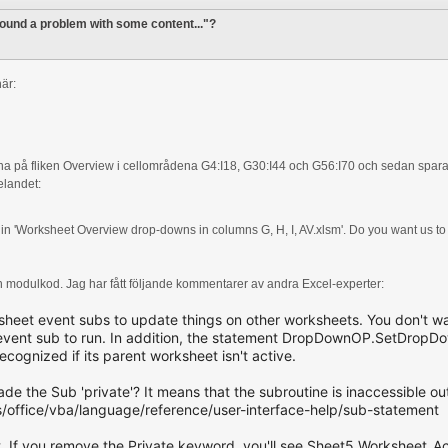
found a problem with some content..."?
är:
rutorna på fliken Overview i cellområdena G4:I18, G30:I44 och G56:I70 och sedan sp
elandet:
n 'Worksheet Overview drop-downs in columns G, H, I, AV.xlsm'. Do you want us to t
n modulkod. Jag har fått följande kommentarer av andra Excel-experter:
heet event subs to update things on other worksheets. You don't wa
event sub to run. In addition, the statement DropDownOP.SetDropDow
ecognized if its parent worksheet isn't active.
e the Sub 'private'? It means that the subroutine is inaccessible ou
s/office/vba/language/reference/user-interface-help/sub-statement
t. If you remove the Private keyword, you'll see Sheet5.Worksheet_Ac