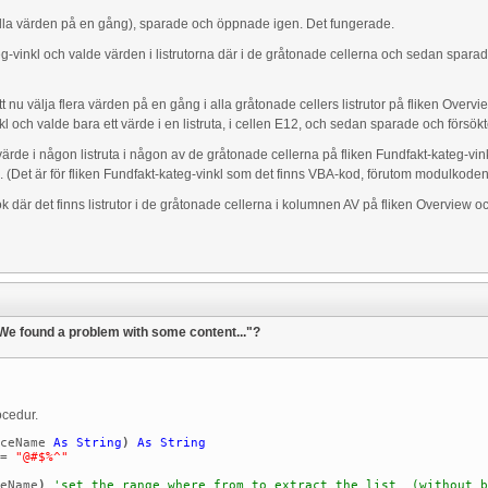
(alla värden på en gång), sparade och öppnade igen. Det fungerade.
kateg-vinkl och valde värden i listrutorna där i de gråtonade cellerna och sedan spar
 nu välja flera värden på en gång i alla gråtonade cellers listrutor på fliken Over
inkl och valde bara ett värde i en listruta, i cellen E12, och sedan sparade och för
t värde i någon listruta i någon av de gråtonade cellerna på fliken Fundfakt-kateg-vi
. (Det är för fliken Fundfakt-kateg-vinkl som det finns VBA-kod, förutom modulkoden
där det finns listrutor i de gråtonade cellerna i kolumnen AV på fliken Overview o
"We found a problem with some content..."?
ocedur.
rceName
As
String
)
As
String
=
"@#$%^"
eName
)
'set the range where from to extract the list (without 