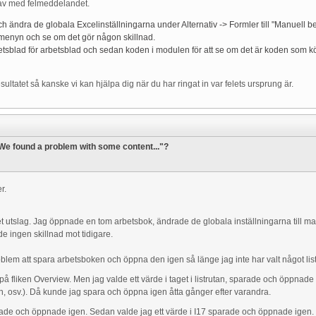
 av med felmeddelandet.
ändra de globala Excelinställningarna under Alternativ -> Formler till "Manuell be
menyn och se om det gör någon skillnad.
sblad för arbetsblad och sedan koden i modulen för att se om det är koden som körs
ltatet så kanske vi kan hjälpa dig när du har ringat in var felets ursprung är.
"We found a problem with some content..."?
er.
t utslag. Jag öppnade en tom arbetsbok, ändrade de globala inställningarna till
e ingen skillnad mot tidigare.
oblem att spara arbetsboken och öppna den igen så länge jag inte har valt något listo
1 på fliken Overview. Men jag valde ett värde i taget i listrutan, sparade och öppnad
, osv.). Då kunde jag spara och öppna igen åtta gånger efter varandra.
arade och öppnade igen. Sedan valde jag ett värde i I17 sparade och öppnade igen.