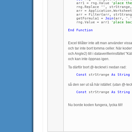
arr1
=
rng.Value
'place the
rng.Replace
""
,
strStrange
,
arr
=
Application.Worksheet
arr
=
Filter
(
arr
,
strStrang
getFormula1
=
Join
(
arr
,
","
rng.Value
=
arr1
'place bac
End
Function
Excel tillåter inte att man använder vis
och tar inte bort tomma celler. När kod
och Angle2) till i dataverifierinsfältet "
och kan inte öppnas igen.
Ta därför bort @-tecknet i nedan rad:
Const
strStrange
As
String
så den ser ut så här istället: (utan @-te
Const
strStrange
As
String
Nu borde koden fungera, lycka till!