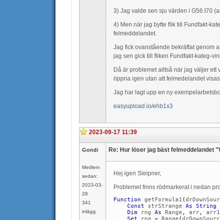
3) Jag valde sen sju värden i G56:I70 
4) Men när jag bytte flik till Fundfakt-
felmeddelandet.
Jag fick ovanstående bekräftat genom att
jag sen gick till fliken Fundfakt-kateg-v
Då är problemet alltså när jag väljer et
öppna igen utan att felmedelandet visas
Jag har lagt upp en ny exempelarbetsbok 
easyupload.io/ehb1x3
2023-09-17 11:39
Re: Hur löser jag bäst felmeddelandet 
Gondi
Medlem
Hej igen Sleipner,
sedan:
2023-03-
Problemet finns rödmarkerat i nedan pr
28
Function
getFormula1
(
drDownSou
341
Const
strStrange
As
String
inlägg
Dim
rng
As
Range
,
arr
,
arr1
Set
rng
=
Range
(
drDownSourc