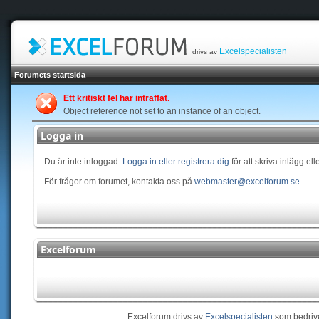
Excelspecialisten
drivs av
Forumets startsida
Ett kritiskt fel har inträffat.
Object reference not set to an instance of an object.
Logga in
Du är inte inloggad.
Logga in eller registrera dig
för att skriva inlägg el
För frågor om forumet, kontakta oss på
webmaster@excelforum.se
Excelforum
Excelforum drivs av
Excelspecialisten
som bedriv