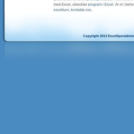
med Excel, utvecklar
program i Excel
. Är ni i be
excelkurs
,
kontakta oss
.
Copyright 2013 ExcelSpecialist